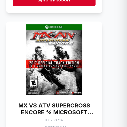
VOIR PRODUIT
MX VS ATV SUPERCROSS
ENCORE % MICROSOFT
XBOX ONE
ID: 260714
/