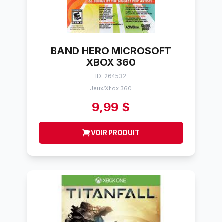
BAND HERO MICROSOFT
XBOX 360
ID: 264532
Jeux
Xbox 360
/
9,99 $
VOIR PRODUIT