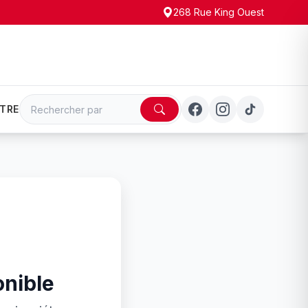
268 Rue King Ouest
TRE
onible