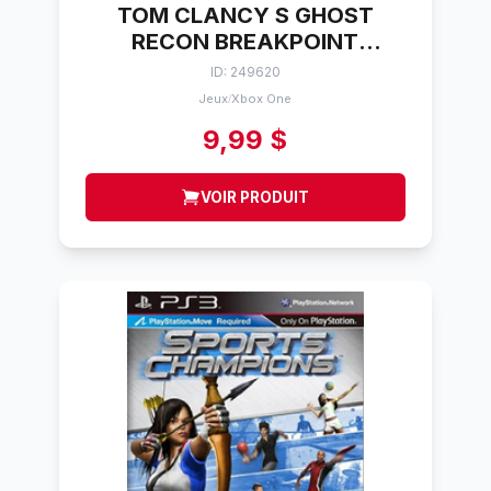
TOM CLANCY S GHOST
RECON BREAKPOINT
MICROSOFT XBOX ONE
ID: 249620
Jeux
Xbox One
/
9,99 $
VOIR PRODUIT