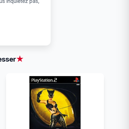
us inquiétez pas,
esser
★