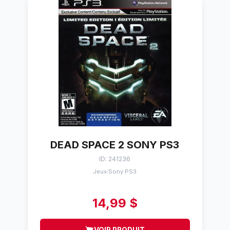
DEAD SPACE 2 SONY PS3
ID: 241236
Jeux
Sony PS3
/
14,99 $