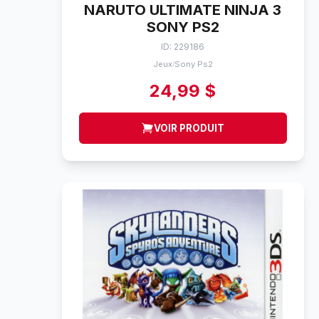
NARUTO ULTIMATE NINJA 3
SONY PS2
ID: 229186
Jeux
Sony Ps2
/
24,99 $
VOIR PRODUIT