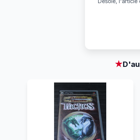
Désolé, l'articl
★
D'au