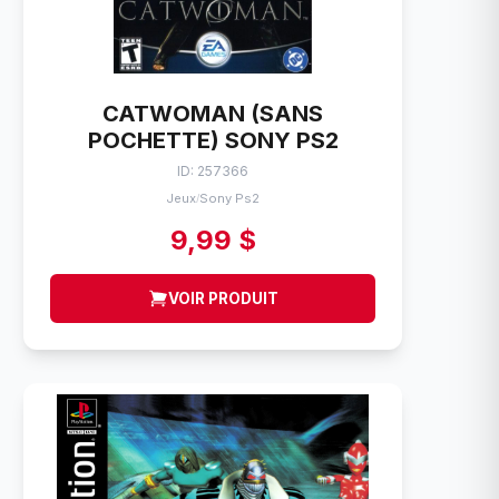
CATWOMAN (SANS
POCHETTE) SONY PS2
ID: 257366
Jeux
Sony Ps2
/
9,99 $
VOIR PRODUIT