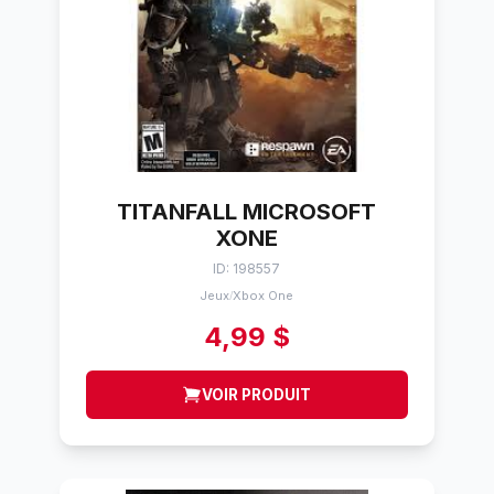
TITANFALL MICROSOFT
XONE
ID: 198557
Jeux
Xbox One
/
4,99 $
VOIR PRODUIT