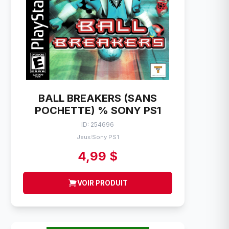
BALL BREAKERS (SANS
POCHETTE) % SONY PS1
ID: 254696
Jeux
Sony PS1
/
4,99 $
VOIR PRODUIT