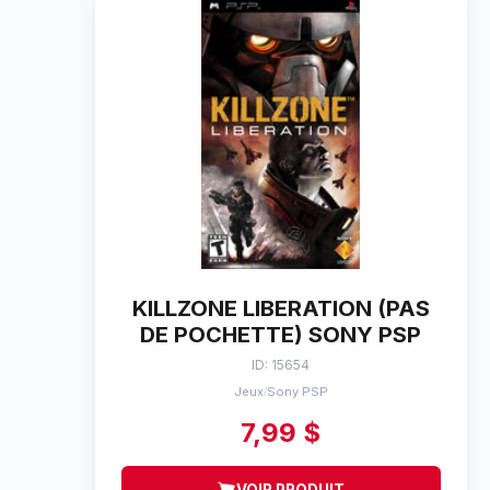
KILLZONE LIBERATION (PAS
DE POCHETTE) SONY PSP
ID: 15654
Jeux
Sony PSP
/
7,99 $