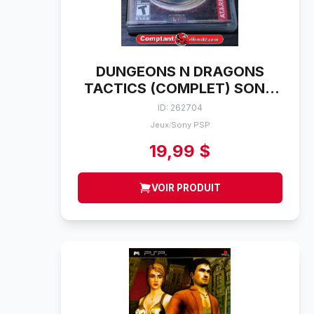
DUNGEONS N DRAGONS
TACTICS (COMPLET) SONY
PSP
ID: 262704
Jeux
Sony PSP
/
19,99 $
VOIR PRODUIT