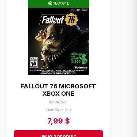
FALLOUT 76 MICROSOFT
XBOX ONE
ID: 243521
Jeux
Xbox One
/
7,99 $