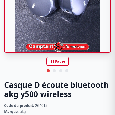
pause
Pause
Casque D écoute bluetooth
akg y500 wireless
Code du produit:
264015
Marque:
akg