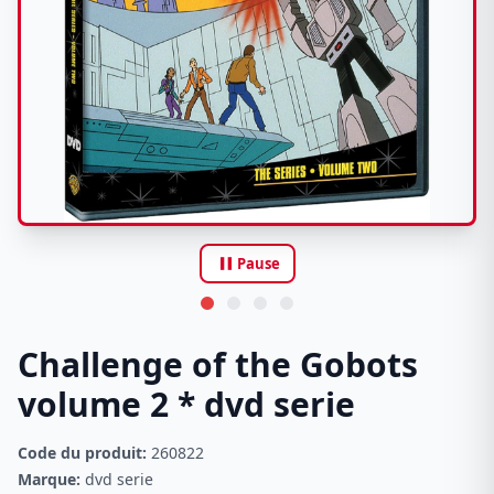
pause
Pause
Challenge of the Gobots
volume 2 * dvd serie
Code du produit:
260822
Marque:
dvd serie