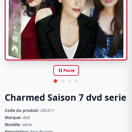
pause
Pause
Charmed Saison 7 dvd serie
Code du produit:
265311
Marque:
dvd
Modèle:
serie
Description:
Non fournie.