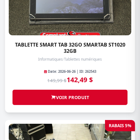
TABLETTE SMART TAB 32GO SMARTAB ST1020
32GB
Informatiques
/
Tablettes numériques
Date: 2026-06-26 | ID: 262543
142,49 $
149,99 $
VOIR PRODUIT
RABAIS 5%