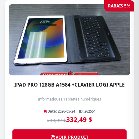
RABAIS 5%
IPAD PRO 128GB A1584 +CLAVIER LOGI APPLE
Informatiques
/
Tablettes numériques
Date: 2026-05-24 | ID: 262551
332,49 $
349,99 $
VOIR PRODUIT