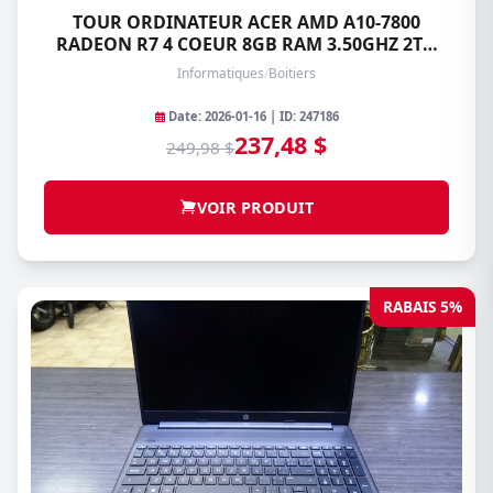
TOUR ORDINATEUR ACER AMD A10-7800
RADEON R7 4 COEUR 8GB RAM 3.50GHZ 2TO
HDD
Informatiques
/
Boitiers
Date: 2026-01-16 | ID: 247186
237,48 $
249,98 $
VOIR PRODUIT
RABAIS 5%