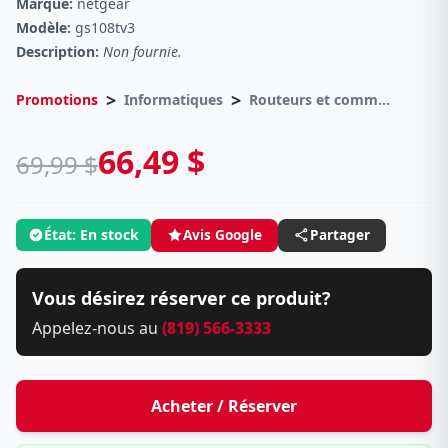
Marque:
netgear
Modèle:
gs108tv3
Description:
Non fournie.
>
>
Promotions
Informatiques
Routeurs et commutateurs
66,49 $
69,99 $
État: En stock
Avis Google
Partager
Vous désirez réserver ce produit?
Appelez-nous au
(819) 566-3333
Acheter / Réserver