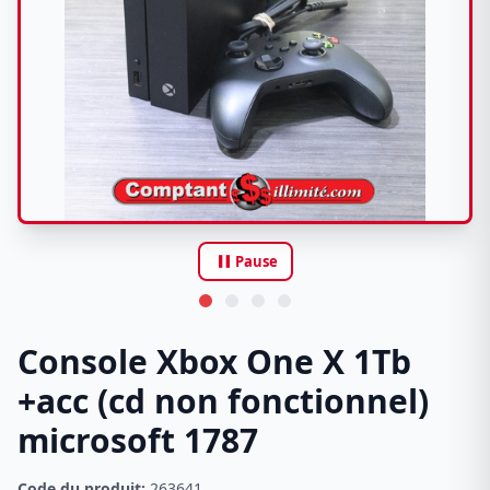
pause
Pause
Console Xbox One X 1Tb
+acc (cd non fonctionnel)
microsoft 1787
Code du produit:
263641