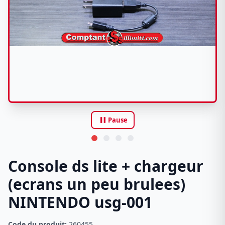
pause
Pause
Console ds lite + chargeur
(ecrans un peu brulees)
NINTENDO usg-001
Code du produit:
260455