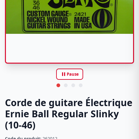
pause
Pause
Corde de guitare Électrique
Ernie Ball Regular Slinky
(10-46)
Code du produit:
262012