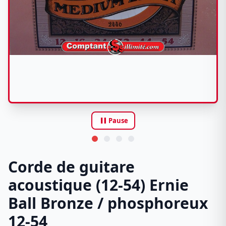
pause
Pause
Corde de guitare
acoustique (12-54) Ernie
Ball Bronze / phosphoreux
12-54