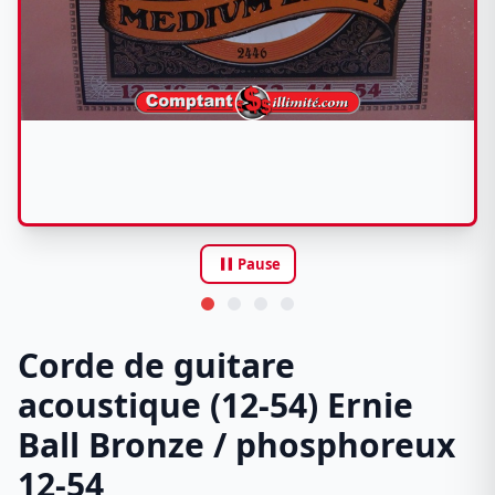
pause
Pause
Corde de guitare
acoustique (12-54) Ernie
Ball Bronze / phosphoreux
12-54