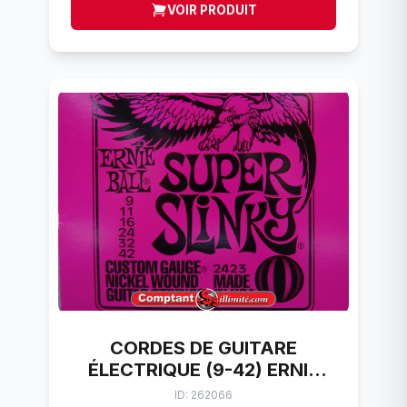
VOIR PRODUIT
CORDES DE GUITARE
ÉLECTRIQUE (9-42) ERNIE
BALL SUPER SLINKY (9-42)
ID: 262066