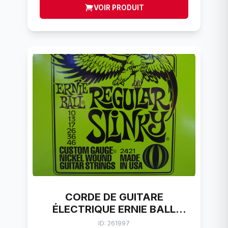
VOIR PRODUIT
CORDE DE GUITARE
ÉLECTRIQUE ERNIE BALL
REGULAR SLINKY (10-46)
ID: 261997