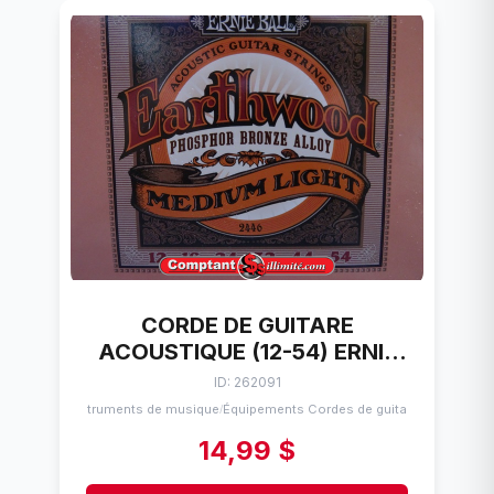
CORDE DE GUITARE
ACOUSTIQUE (12-54) ERNIE
BALL BRONZE /
ID: 262091
PHOSPHOREUX 12-54
Instruments de musique
Équipements Cordes de guitares
/
14,99 $