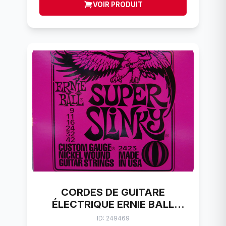
VOIR PRODUIT
CORDES DE GUITARE
ÉLECTRIQUE ERNIE BALL
SUPER SLINKY (9-42)
ID: 249469