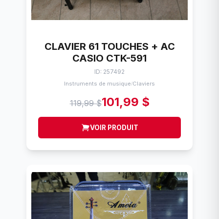
CLAVIER 61 TOUCHES + AC
CASIO CTK-591
ID: 257492
Instruments de musique
Claviers
/
101,99 $
119,99 $
VOIR PRODUIT