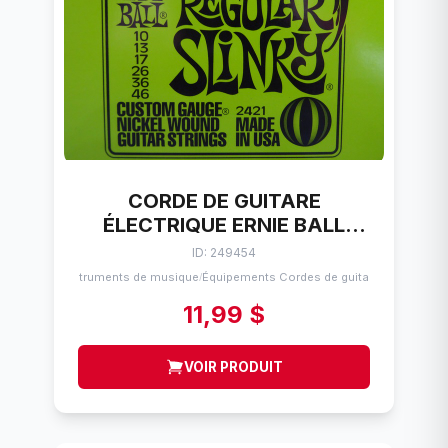
CORDE DE GUITARE
ÉLECTRIQUE ERNIE BALL
REGULAR SLINKY (10-46)
ID: 249454
Instruments de musique
Équipements Cordes de guitares
/
11,99 $
VOIR PRODUIT