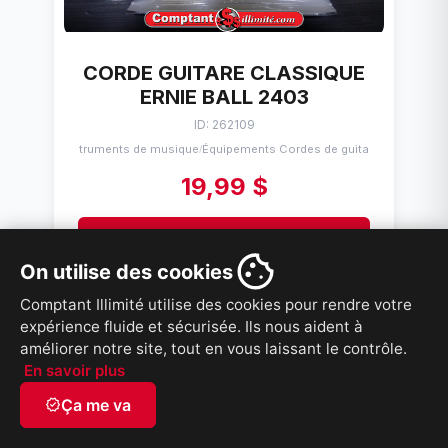
CORDE GUITARE CLASSIQUE
ERNIE BALL 2403
ID: 262109
Instruments de musique
Équipements Cordes de guitares
/
19,99 $
VOIR PRODUIT
On utilise des cookies
Comptant Illimité utilise des cookies pour rendre votre
expérience fluide et sécurisée. Ils nous aident à
améliorer notre site, tout en vous laissant le contrôle.
En savoir plus
verified
Ça me va