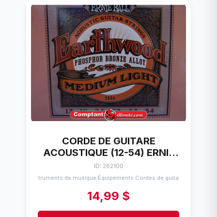
CORDE DE GUITARE
ACOUSTIQUE (12-54) ERNIE
BALL BRONZE /
ID: 262100
PHOSPHOREUX 12-54
Instruments de musique
Équipements Cordes de guitares
/
14,99 $