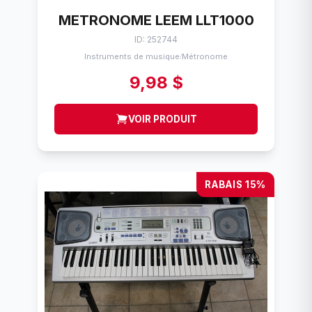
METRONOME LEEM LLT1000
ID: 252744
Instruments de musique
Métronome
/
9,98 $
VOIR PRODUIT
RABAIS 15%