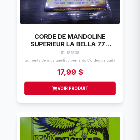
CORDE DE MANDOLINE
SUPERIEUR LA BELLA 770
MANDOLIN 09-36
ID: 181805
Instruments de musique
Équipements Cordes de guitares
/
17,99 $
VOIR PRODUIT