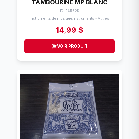
TAMBOURINE MP BLANC
ID: 265625
Instruments de musique
Instruments - Autres
/
14,99 $
VOIR PRODUIT