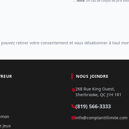
Note:
En cas de conflit de prix ent
 pouvez retirer votre consentement et vous désabonner à tout mo
VREUR
NOUS JOINDRE
268 Rue King Ouest,
Sherbrooke, QC J1H 1R1
(819) 566-3333
kémon
info@comptantillimite.com
e Jeux