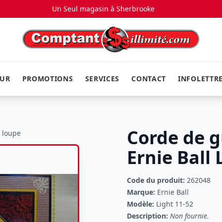
Un Seul magasin à
Sherbrooke
EUR
PROMOTIONS
SERVICES
CONTACT
INFOLETTR
Corde de g
a loupe
Ernie Ball 
Code du produit:
262048
Marque:
Ernie Ball
Modèle:
Light 11-52
Description:
Non fournie.