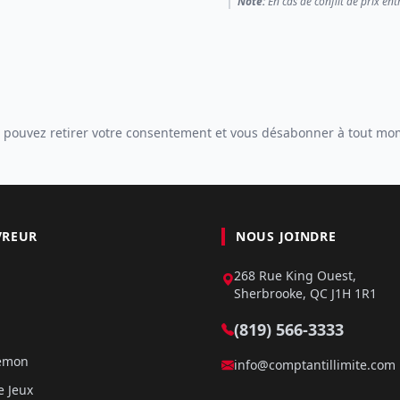
Note:
En cas de conflit de prix ent
 pouvez retirer votre consentement et vous désabonner à tout mo
VREUR
NOUS JOINDRE
268 Rue King Ouest,
Sherbrooke, QC J1H 1R1
(819) 566-3333
kémon
info@comptantillimite.com
e Jeux