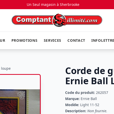
Un Seul magasin à
Sherbrooke
EUR
PROMOTIONS
SERVICES
CONTACT
INFOLETTR
Corde de g
a loupe
Ernie Ball 
Code du produit:
262057
Marque:
Ernie Ball
Modèle:
Light 11-52
Description:
Non fournie.