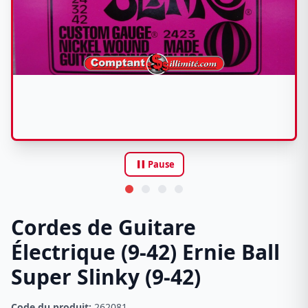
pause
Pause
Cordes de Guitare
Électrique (9-42) Ernie Ball
Super Slinky (9-42)
Code du produit:
262081