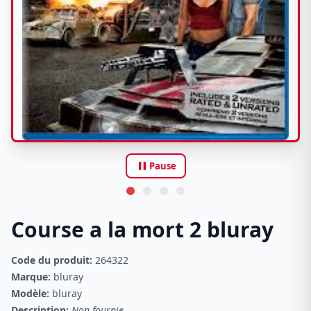
pause
Pause
Course a la mort 2 bluray
Code du produit:
264322
Marque:
bluray
Modèle:
bluray
Description:
Non fournie.