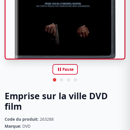
pause
Pause
Emprise sur la ville DVD
film
Code du produit:
263288
Marque:
DVD