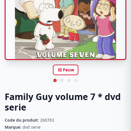
pause
Pause
Family Guy volume 7 * dvd
serie
Code du produit:
260763
Marque:
dvd serie