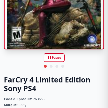
pause
Pause
FarCry 4 Limited Edition
Sony PS4
Code du produit:
263653
Marque:
Sony