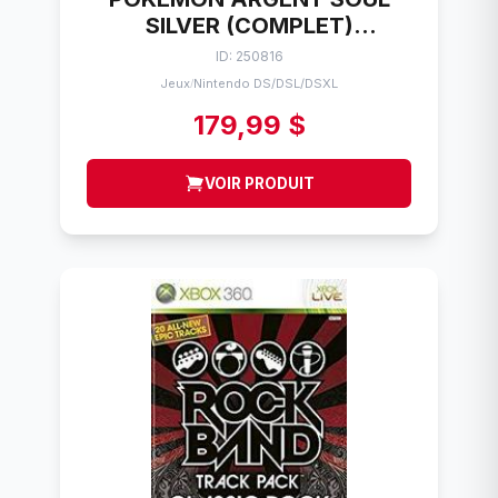
SILVER (COMPLET)
NINTENDO DS
ID: 250816
Jeux
Nintendo DS/DSL/DSXL
/
179,99 $
VOIR PRODUIT