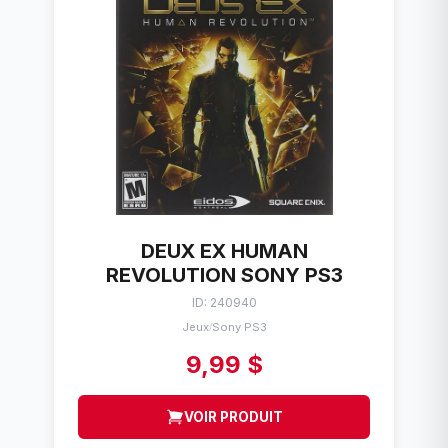
DEUX EX HUMAN
REVOLUTION SONY PS3
ID: 240940
Jeux
Sony PS3
/
9,99 $
VOIR PRODUIT