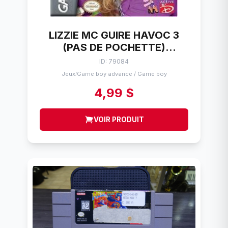
LIZZIE MC GUIRE HAVOC 3
(PAS DE POCHETTE)
NINTENDO GBC
ID: 79084
Jeux
Game boy advance / Game boy
/
4,99 $
VOIR PRODUIT