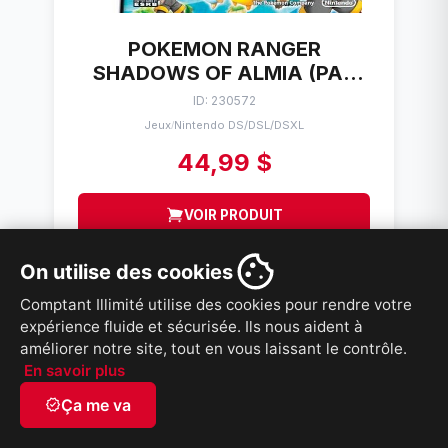
POKEMON RANGER
SHADOWS OF ALMIA (PAS
DE POCHETTE) NINTENDO DS
ID: 230572
Jeux
Nintendo DS/DSL/DSXL
/
44,99 $
VOIR PRODUIT
On utilise des cookies
Comptant Illimité utilise des cookies pour rendre votre
expérience fluide et sécurisée. Ils nous aident à
améliorer notre site, tout en vous laissant le contrôle.
En savoir plus
verified
Ça me va