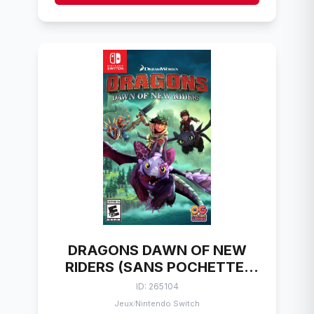
DRAGONS DAWN OF NEW
RIDERS (SANS POCHETTE)
NINTENDO SWITCH
ID: 265104
Jeux
Nintendo Switch
/