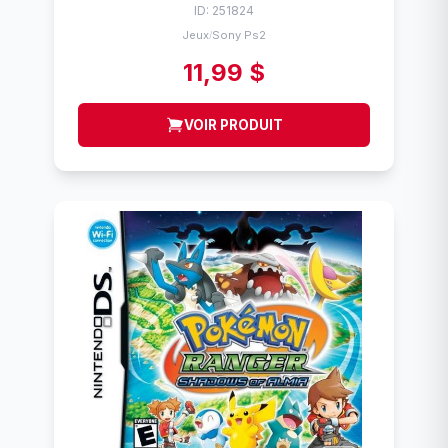
ID: 251824
Jeux
Sony Ps2
/
11,99 $
VOIR PRODUIT