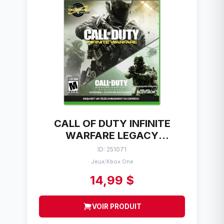
CALL OF DUTY INFINITE
WARFARE LEGACY
EDITION% MICROSOFT XBOX
ID: 251071
ONE
Jeux
Xbox One
/
14,99 $
VOIR PRODUIT