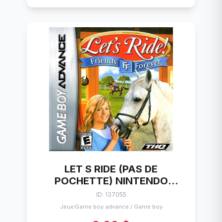
LET S RIDE (PAS DE
POCHETTE) NINTENDO
GAMEBOY
ID: 137055
Jeux
Game boy advance / Game boy
/