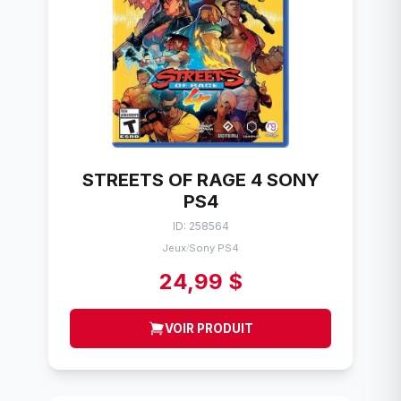
STREETS OF RAGE 4 SONY
PS4
ID: 258564
Jeux
Sony PS4
/
24,99 $
VOIR PRODUIT