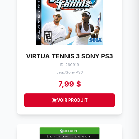
VIRTUA TENNIS 3 SONY PS3
ID: 260919
Jeux
Sony PS3
/
7,99 $
VOIR PRODUIT