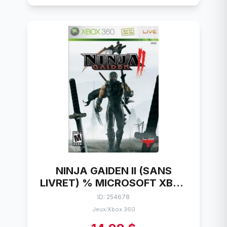
NINJA GAIDEN II (SANS
LIVRET) % MICROSOFT XBOX
360
ID: 254678
Jeux
Xbox 360
/