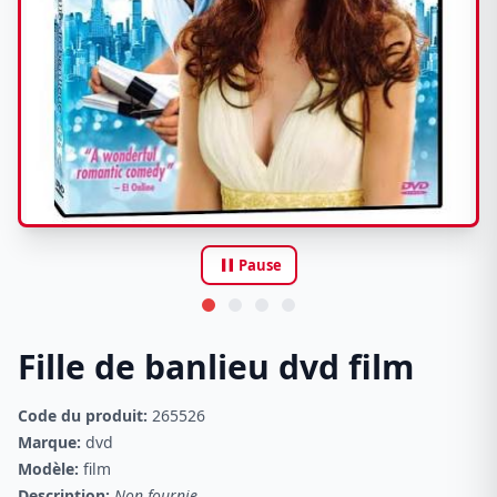
pause
Pause
Fille de banlieu dvd film
Code du produit:
265526
Marque:
dvd
Modèle:
film
Description:
Non fournie.