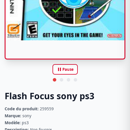
pause
Pause
Flash Focus sony ps3
Code du produit:
259559
Marque:
sony
Modèle:
ps3
Description:
Non fournie.