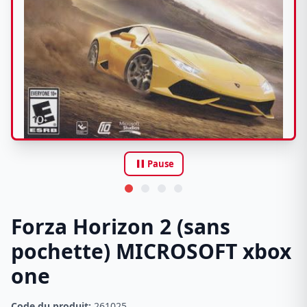
pause
Pause
Forza Horizon 2 (sans
pochette) MICROSOFT xbox
one
Code du produit:
261025