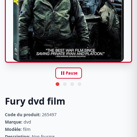
pause
Pause
Fury dvd film
Code du produit:
265497
Marque:
dvd
Modèle:
film
Description:
Non fournie.