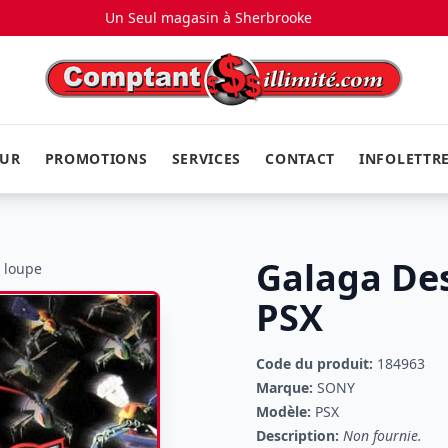
Un Seul magasin à
Sherbrooke
EUR
PROMOTIONS
SERVICES
CONTACT
INFOLETTR
Galaga De
a loupe
PSX
Code du produit:
184963
Marque:
SONY
Modèle:
PSX
Description:
Non fournie.