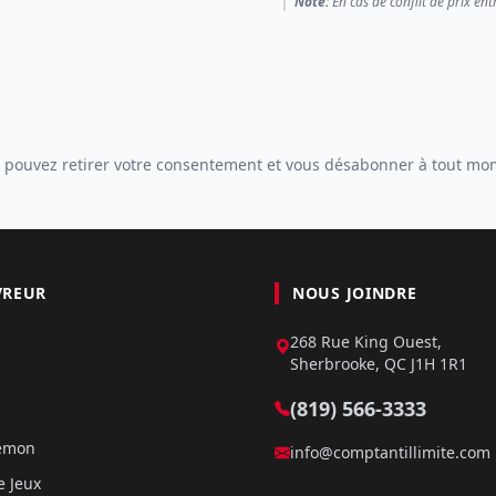
Note:
En cas de conflit de prix ent
 pouvez retirer votre consentement et vous désabonner à tout mo
VREUR
NOUS JOINDRE
268 Rue King Ouest,
Sherbrooke, QC J1H 1R1
(819) 566-3333
kémon
info@comptantillimite.com
e Jeux