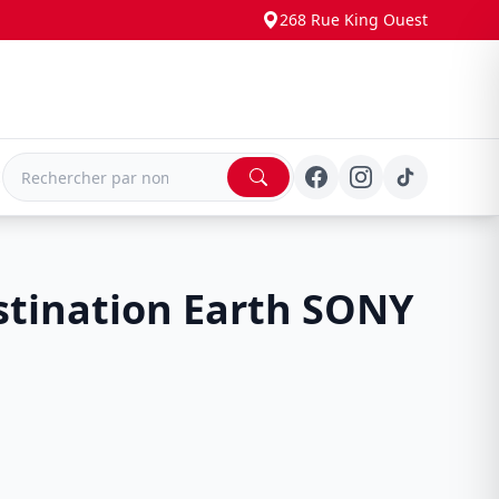
268 Rue King Ouest
E
stination Earth SONY