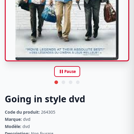
pause
Pause
Going in style dvd
Code du produit:
264305
Marque:
dvd
Modèle:
dvd
Description:
Non fournie.