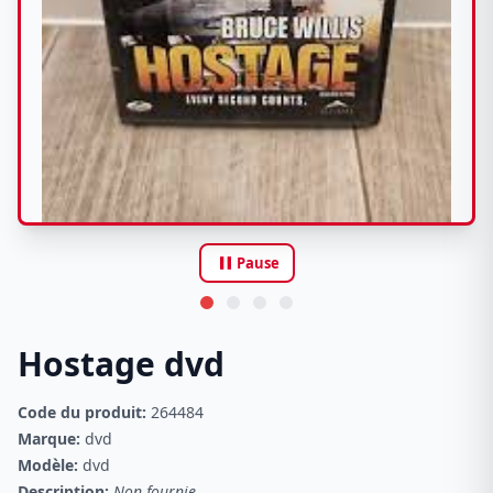
pause
Pause
Hostage dvd
Code du produit:
264484
Marque:
dvd
Modèle:
dvd
Description:
Non fournie.