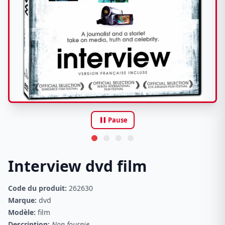
pause
Pause
Interview dvd film
Code du produit:
262630
Marque:
dvd
Modèle:
film
Description:
Non fournie.