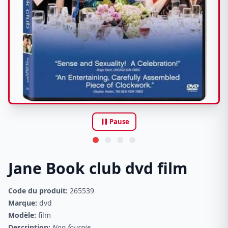
pause
Pause
Jane Book club dvd film
Code du produit:
265539
Marque:
dvd
Modèle:
film
Description:
Non fournie.