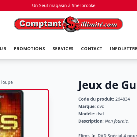
Un Seul magasin à
Sherbrooke
EUR
PROMOTIONS
SERVICES
CONTACT
INFOLETTR
Jeux de Gu
a loupe
Code du produit:
264834
Marque:
dvd
Modèle:
dvd
Description:
Non fournie.
>
Flims