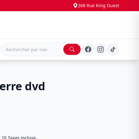
268 Rue King Ouest
E
erre dvd
DVD Spécial 4 pour 10 Taxes incluses sur -4.00$