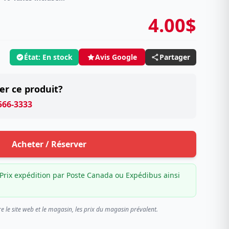
4.00$
État: En stock
Partager
Avis Google
er ce produit?
 566-3333
Acheter / Réserver
Prix expédition par Poste Canada ou Expédibus ainsi
re le site web et le magasin, les prix du magasin prévalent.