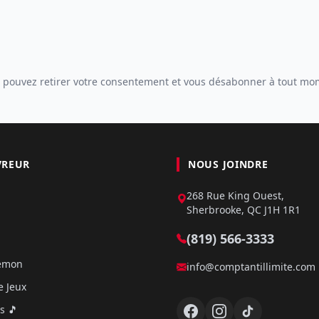
 pouvez retirer votre consentement et vous désabonner à tout mo
VREUR
NOUS JOINDRE
268 Rue King Ouest,
Sherbrooke, QC J1H 1R1
(819) 566-3333
kémon
info@comptantillimite.com
e Jeux
s 🎵