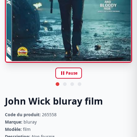
pause
Pause
John Wick bluray film
Code du produit:
265558
Marque:
bluray
Modèle:
film
Description:
Non fournie.