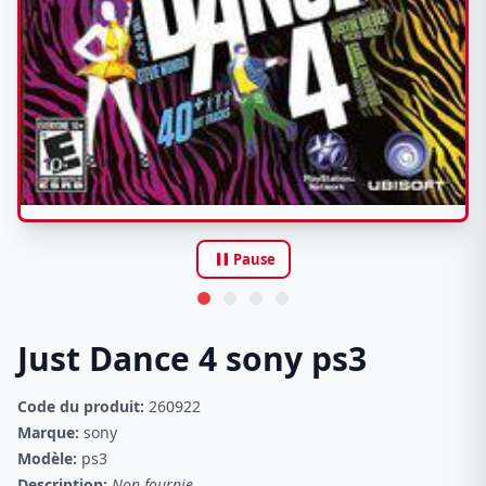
pause
Pause
Just Dance 4 sony ps3
Code du produit:
260922
Marque:
sony
Modèle:
ps3
Description:
Non fournie.