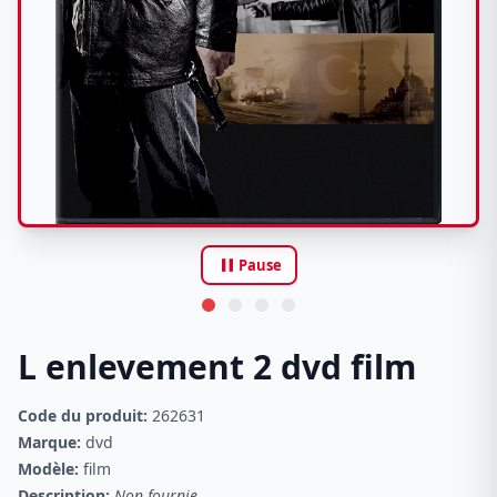
pause
Pause
L enlevement 2 dvd film
Code du produit:
262631
Marque:
dvd
Modèle:
film
Description:
Non fournie.