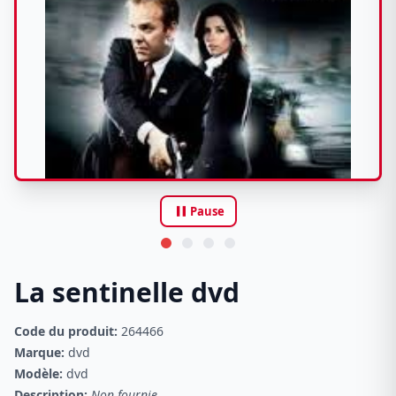
pause
Pause
La sentinelle dvd
Code du produit:
264466
Marque:
dvd
Modèle:
dvd
Description:
Non fournie.