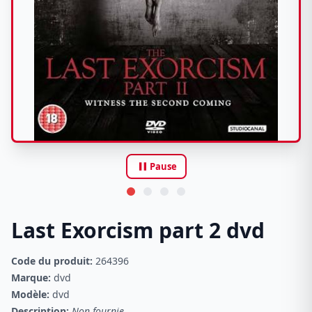
pause
Pause
Last Exorcism part 2 dvd
Code du produit:
264396
Marque:
dvd
Modèle:
dvd
Description:
Non fournie.