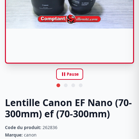
pause
Pause
Lentille Canon EF Nano (70-
300mm) ef (70-300mm)
Code du produit:
262836
Marque:
canon