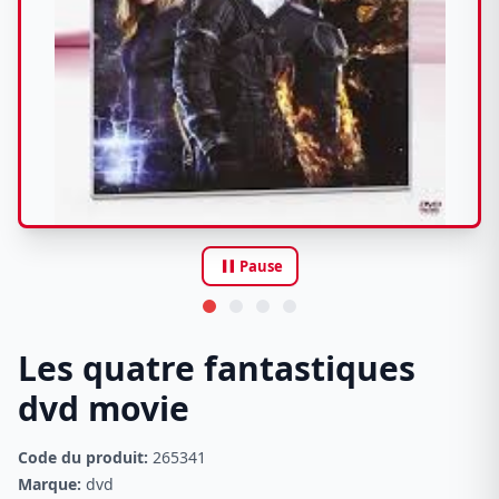
pause
Pause
Les quatre fantastiques
dvd movie
Code du produit:
265341
Marque:
dvd