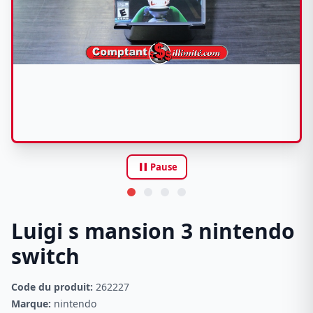
pause
Pause
Luigi s mansion 3 nintendo
switch
Code du produit:
262227
Marque:
nintendo