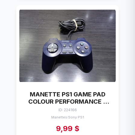
MANETTE PS1 GAME PAD
COLOUR PERFORMANCE P
107
ID: 224166
Manettes
Sony PS1
/
9,99 $