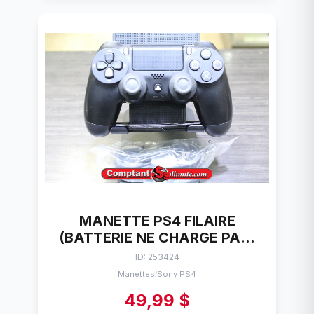
MANETTE PS4 FILAIRE
(BATTERIE NE CHARGE PAS)
SONY CUH-ZCT2U
ID: 253424
Manettes
Sony PS4
/
49,99 $