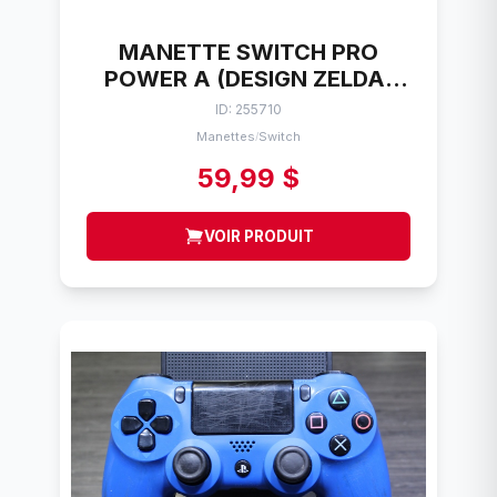
MANETTE SWITCH PRO
POWER A (DESIGN ZELDA)
WLC001
ID: 255710
Manettes
Switch
/
59,99 $
VOIR PRODUIT