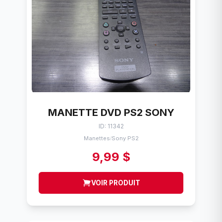
MANETTE DVD PS2 SONY
ID: 11342
Manettes
Sony PS2
/
9,99 $
VOIR PRODUIT