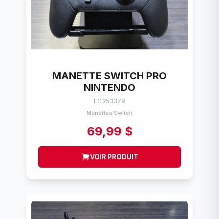
MANETTE SWITCH PRO
NINTENDO
ID: 253379
Manettes
Switch
/
69,99 $
VOIR PRODUIT