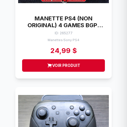
MANETTE PS4 (NON
ORIGINAL) 4 GAMES BGP-
2016
ID: 265277
Manettes
Sony PS4
/
24,99 $
VOIR PRODUIT