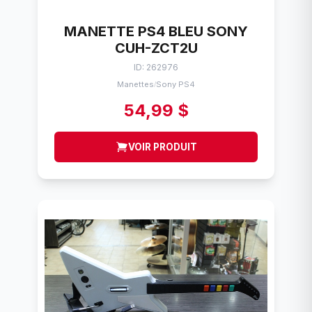
MANETTE PS4 BLEU SONY
CUH-ZCT2U
ID: 262976
Manettes
Sony PS4
/
54,99 $
VOIR PRODUIT