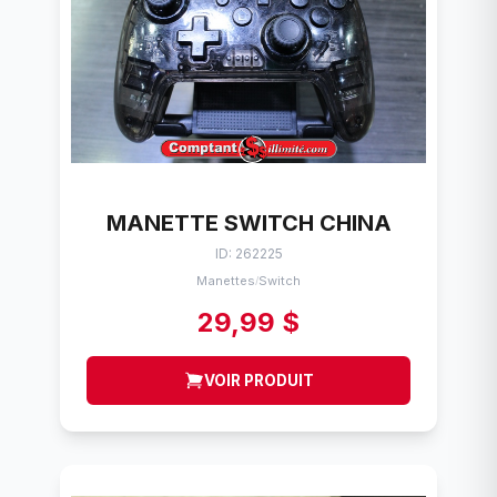
MANETTE SWITCH CHINA
ID: 262225
Manettes
Switch
/
29,99 $
VOIR PRODUIT