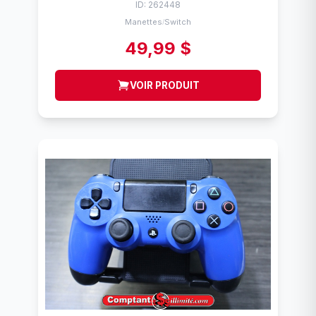
ID: 262448
Manettes
Switch
/
49,99 $
VOIR PRODUIT