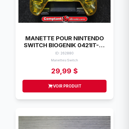
MANETTE POUR NINTENDO
SWITCH BIOGENIK 0421IT-01
NS BT PRO CONTROLLER
ID: 262880
Manettes
Switch
/
29,99 $
VOIR PRODUIT