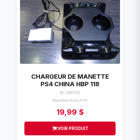
CHARGEUR DE MANETTE
PS4 CHINA HBP 118
ID: 249753
Manettes
Sony PS4
/
19,99 $
VOIR PRODUIT