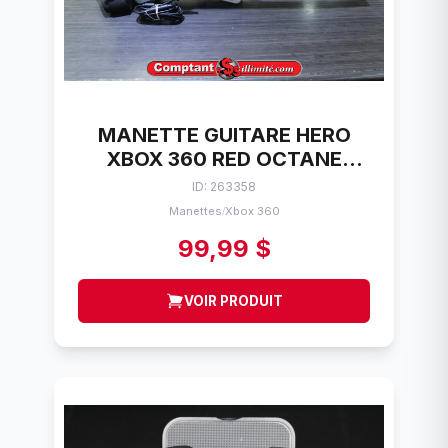
MANETTE GUITARE HERO
XBOX 360 RED OCTANE
95157.805
ID: 263358
Manettes
Xbox 360
/
99,99 $
VOIR PRODUIT