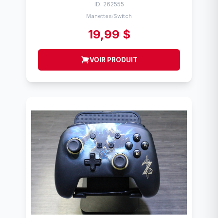
ID: 262555
Manettes
Switch
/
19,99 $
VOIR PRODUIT