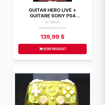
GUITAR HERO LIVE +
GUITARE SONY PS4
(0000654)
ID: 265015
Manettes
Sony PS4
/
139,99 $
VOIR PRODUIT