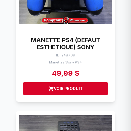
MANETTE PS4 (DEFAUT
ESTHETIQUE) SONY
ID: 248709
Manettes
Sony PS4
/
49,99 $
VOIR PRODUIT