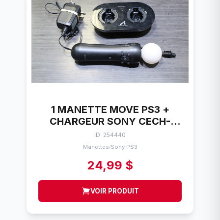
1 MANETTE MOVE PS3 +
CHARGEUR SONY CECH-
ZCM1U
ID: 254440
Manettes
Sony PS3
/
24,99 $
VOIR PRODUIT