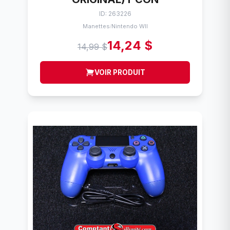
ID: 263226
Manettes
Nintendo WII
/
14,24 $
14,99 $
VOIR PRODUIT