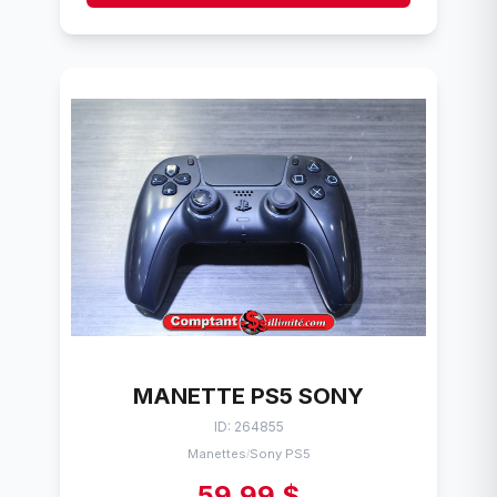
MANETTE PS5 SONY
ID: 264855
Manettes
Sony PS5
/
59,99 $