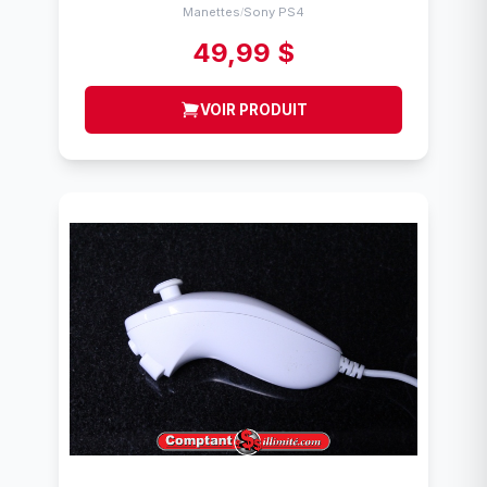
Manettes
Sony PS4
/
49,99 $
VOIR PRODUIT