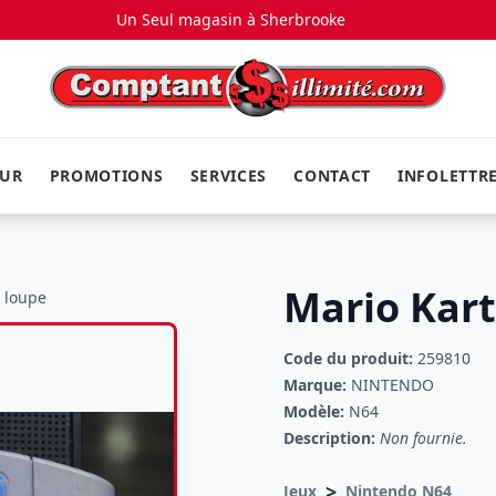
Un Seul magasin à
Sherbrooke
EUR
PROMOTIONS
SERVICES
CONTACT
INFOLETTR
Mario Kar
a loupe
Code du produit:
259810
Marque:
NINTENDO
Modèle:
N64
Description:
Non fournie.
>
Jeux
Nintendo N64