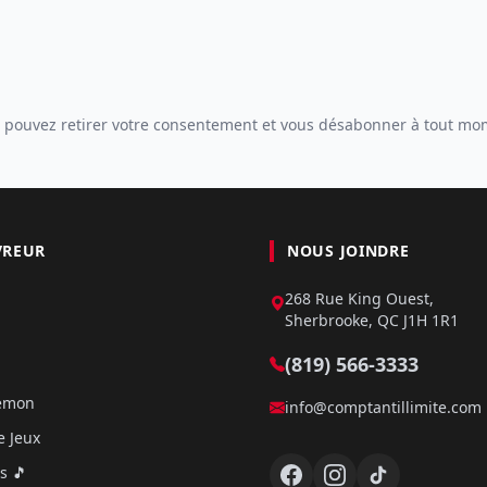
 pouvez retirer votre consentement et vous désabonner à tout mo
VREUR
NOUS JOINDRE
268 Rue King Ouest,
Sherbrooke, QC J1H 1R1
(819) 566-3333
kémon
info@comptantillimite.com
e Jeux
s 🎵