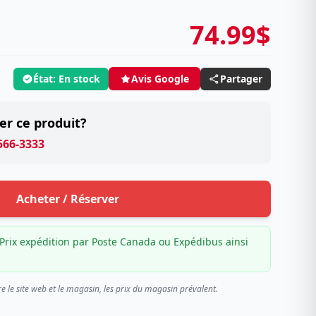
74.99$
État: En stock
Partager
Avis Google
er ce produit?
 566-3333
Acheter / Réserver
Prix expédition par Poste Canada ou Expédibus ainsi
re le site web et le magasin, les prix du magasin prévalent.