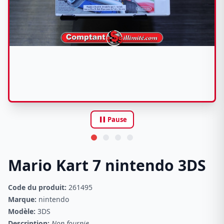
pause
Pause
Mario Kart 7 nintendo 3DS
Code du produit:
261495
Marque:
nintendo
Modèle:
3DS
Description:
Non fournie.