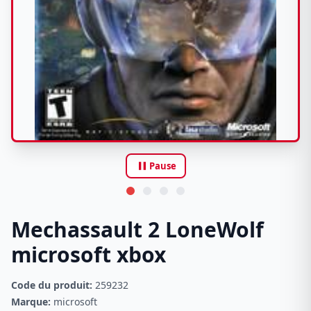
pause
Pause
Mechassault 2 LoneWolf
microsoft xbox
Code du produit:
259232
Marque:
microsoft