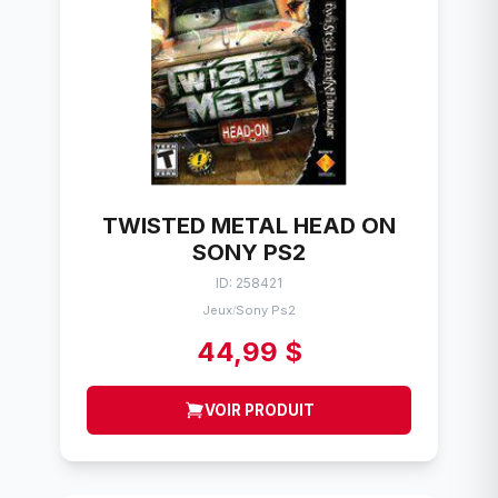
TWISTED METAL HEAD ON
SONY PS2
ID: 258421
Jeux
Sony Ps2
/
44,99 $
VOIR PRODUIT