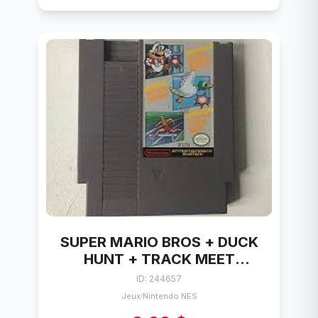
SUPER MARIO BROS + DUCK
HUNT + TRACK MEET
NINTENDO NES
ID: 244657
Jeux
Nintendo NES
/