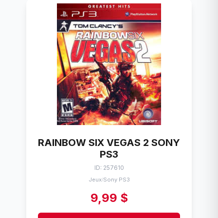
RAINBOW SIX VEGAS 2 SONY
PS3
ID: 257610
Jeux
Sony PS3
/
9,99 $