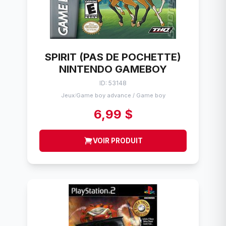
SPIRIT (PAS DE POCHETTE)
NINTENDO GAMEBOY
ID: 53148
Jeux
Game boy advance / Game boy
/
6,99 $
VOIR PRODUIT