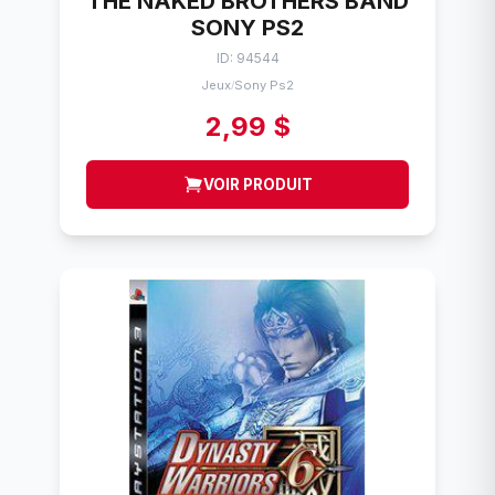
THE NAKED BROTHERS BAND
SONY PS2
ID: 94544
Jeux
Sony Ps2
/
2,99 $
VOIR PRODUIT