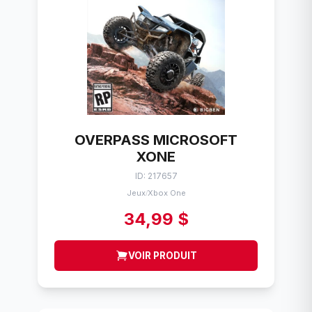
OVERPASS MICROSOFT
XONE
ID: 217657
Jeux
Xbox One
/
34,99 $
VOIR PRODUIT