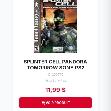
SPLINTER CELL PANDORA
TOMORROW SONY PS2
ID: 200775
Jeux
Sony Ps2
/
11,99 $
VOIR PRODUIT