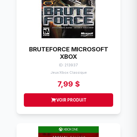
BRUTEFORCE MICROSOFT
XBOX
ID: 213937
Jeux
Xbox Classique
/
7,99 $
VOIR PRODUIT