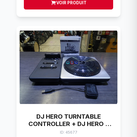
VOIR PRODUIT
DJ HERO TURNTABLE
CONTROLLER + DJ HERO 2
SONY 95837.809
ID: 45677