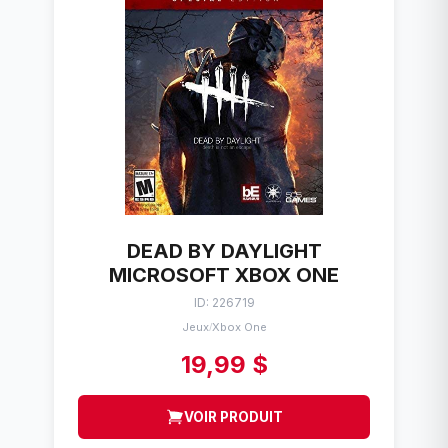
DEAD BY DAYLIGHT
MICROSOFT XBOX ONE
ID: 226719
Jeux
Xbox One
/
19,99 $
VOIR PRODUIT