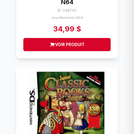
N64
ID: 248792
Jeux
Nintendo N64
/
34,99 $
VOIR PRODUIT