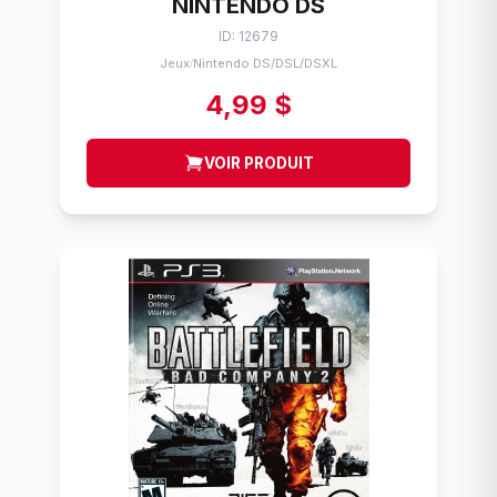
NINTENDO DS
ID: 12679
Jeux
Nintendo DS/DSL/DSXL
/
4,99 $
VOIR PRODUIT