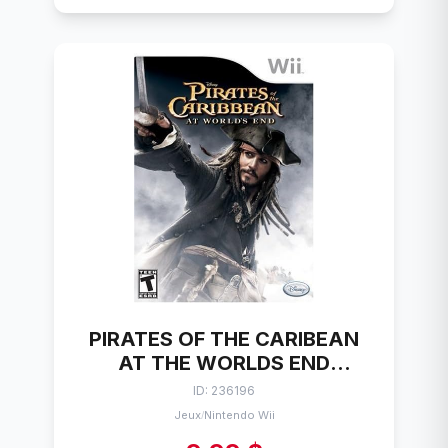
PIRATES OF THE CARIBEAN
AT THE WORLDS END
NINTENDO WII
ID: 236196
Jeux
Nintendo Wii
/