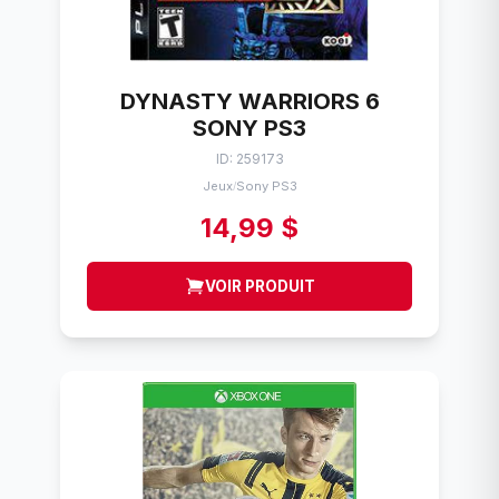
DYNASTY WARRIORS 6
SONY PS3
ID: 259173
Jeux
Sony PS3
/
14,99 $
VOIR PRODUIT