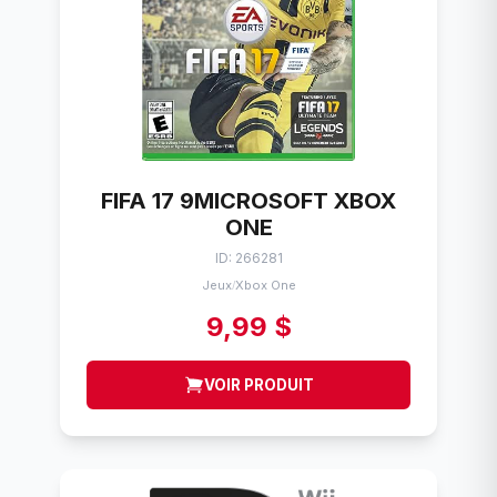
FIFA 17 9MICROSOFT XBOX
ONE
ID: 266281
Jeux
Xbox One
/
9,99 $
VOIR PRODUIT