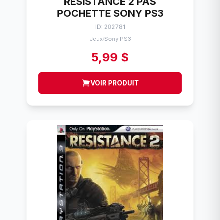
RESISTANCE 2 PAS
POCHETTE SONY PS3
ID: 202781
Jeux
Sony PS3
/
5,99 $
VOIR PRODUIT