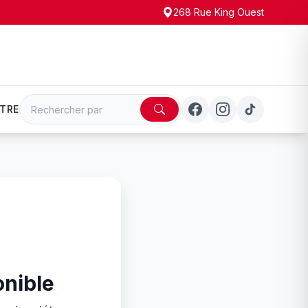
268 Rue King Ouest
TRE
onible