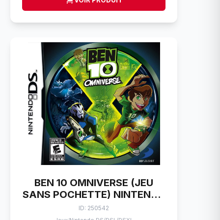
VOIR PRODUIT
BEN 10 OMNIVERSE (JEU
SANS POCHETTE) NINTENDO
DS
ID: 250542
/