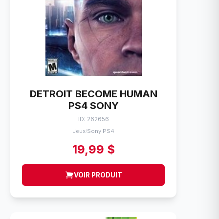
DETROIT BECOME HUMAN
PS4 SONY
ID: 262656
Jeux
Sony PS4
/
19,99 $
VOIR PRODUIT