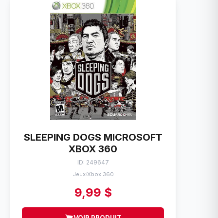
SLEEPING DOGS MICROSOFT
XBOX 360
ID: 249647
Jeux
Xbox 360
/
9,99 $