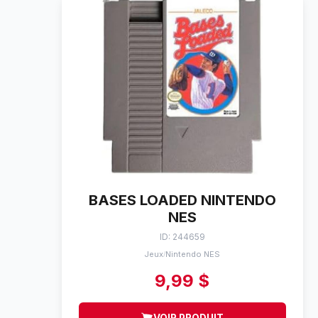
BASES LOADED NINTENDO
NES
ID: 244659
Jeux
Nintendo NES
/
9,99 $