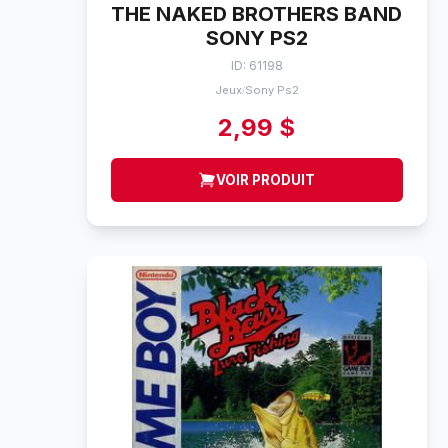
THE NAKED BROTHERS BAND
SONY PS2
ID: 61198
Jeux
Sony Ps2
/
2,99 $
VOIR PRODUIT