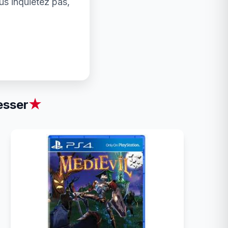
us inquiétez pas,
esser
★