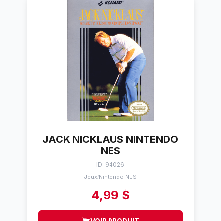
JACK NICKLAUS NINTENDO
NES
ID: 94026
Jeux
Nintendo NES
/
4,99 $