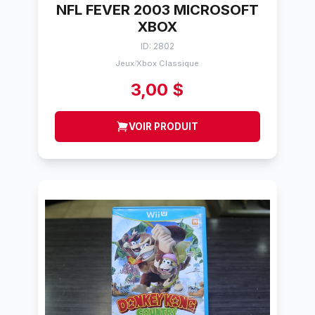
NFL FEVER 2003 MICROSOFT
XBOX
ID: 2802
Jeux
Xbox Classique
/
3,00 $
VOIR PRODUIT