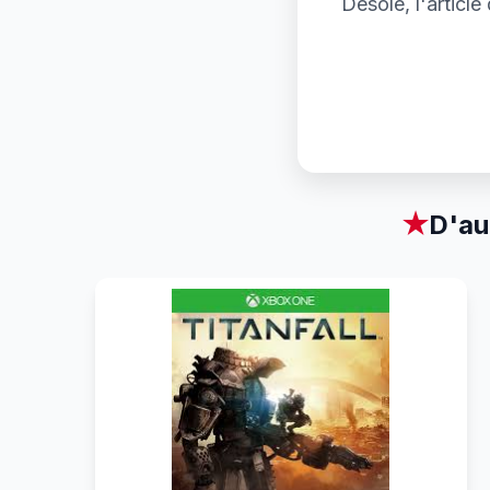
Désolé, l'articl
★
D'au