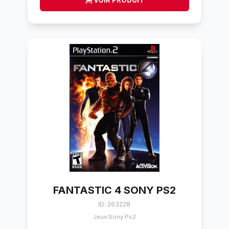
VOIR PRODUIT
FANTASTIC 4 SONY PS2
ID: 263228
Jeux
Sony Ps2
/