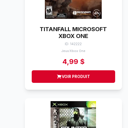
TITANFALL MICROSOFT
XBOX ONE
ID: 142222
Jeux
Xbox One
/
4,99 $
VOIR PRODUIT