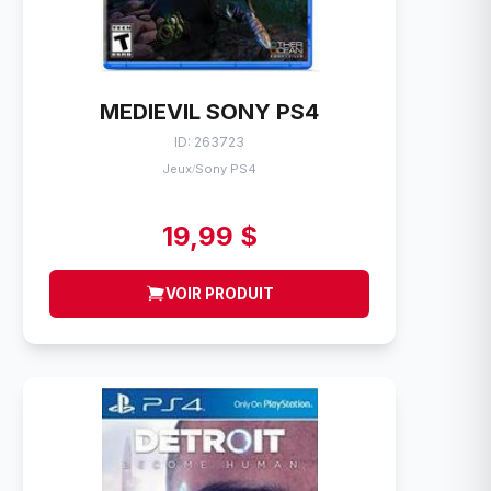
MEDIEVIL SONY PS4
ID: 263723
Jeux
Sony PS4
/
19,99 $
VOIR PRODUIT