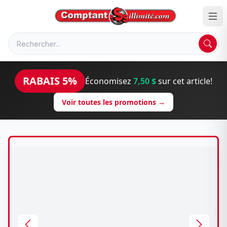
RABAIS 5%
Économisez
7,50 $
sur cet article!
Voir toutes les promotions →