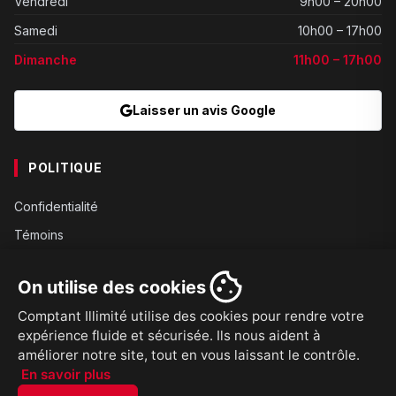
Vendredi
9h00 – 20h00
Samedi
10h00 – 17h00
Dimanche
11h00 – 17h00
Laisser un avis Google
POLITIQUE
Confidentialité
Témoins
Gouvernance
On utilise des cookies
Conditions
Comptant Illimité utilise des cookies pour rendre votre
Expédition
expérience fluide et sécurisée. Ils nous aident à
Retours
améliorer notre site, tout en vous laissant le contrôle.
En savoir plus