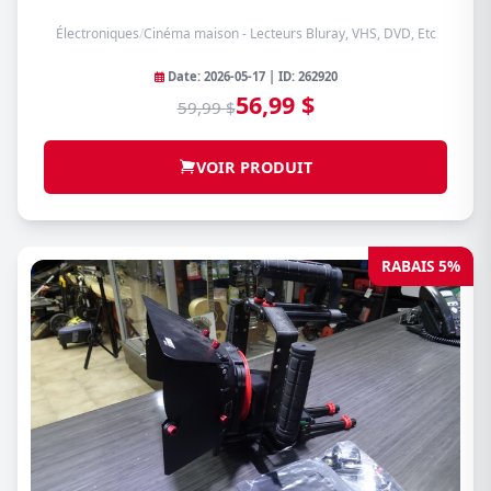
Électroniques
/
Cinéma maison - Lecteurs Bluray, VHS, DVD, Etc
Date: 2026-05-17 | ID: 262920
56,99 $
59,99 $
VOIR PRODUIT
RABAIS 5%