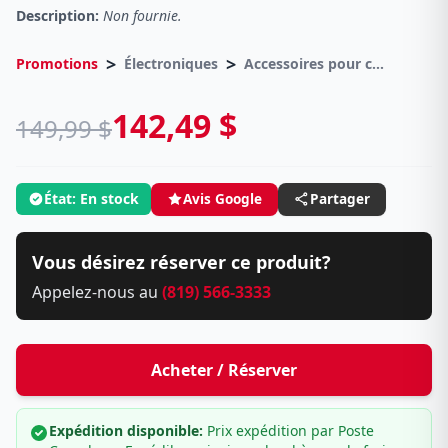
Description:
Non fournie.
>
>
Promotions
Électroniques
Accessoires pour cellulaire
142,49 $
149,99 $
État: En stock
Avis Google
Partager
Vous désirez réserver ce produit?
Appelez-nous au
(819) 566-3333
Acheter / Réserver
Expédition disponible:
Prix expédition par Poste