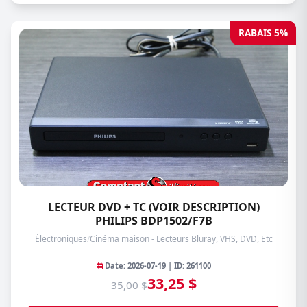
RABAIS 5%
LECTEUR DVD + TC (VOIR DESCRIPTION)
PHILIPS BDP1502/F7B
Électroniques
/
Cinéma maison - Lecteurs Bluray, VHS, DVD, Etc
Date: 2026-07-19 | ID: 261100
33,25 $
35,00 $