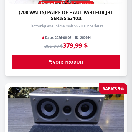
(200 WATTS) PAIRE DE HAUT PARLEUR JBL
SERIES S310II
Électroniques
/
Cinéma maison - Haut parleurs
Date: 2026-06-07 | ID: 260964
379,99 $
399,99 $
VOIR PRODUIT
RABAIS 5%