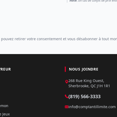
Note:
En cas de conflit de prix ent
 pouvez retirer votre consentement et vous désabonner à tout mo
VREUR
NOUS JOINDRE
268 Rue King Ouest,
Sherbrooke, QC J1H 1R1
(819) 566-3333
kémon
info@comptantillimite.com
e Jeux