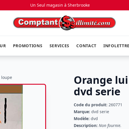
Un Seul magasin à
Sherbrooke
EUR
PROMOTIONS
SERVICES
CONTACT
INFOLETTR
Orange lui
a loupe
dvd serie
Code du produit:
260771
Marque:
dvd serie
Modèle:
dvd
Description:
Non fournie.