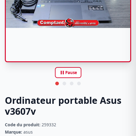
pause
Pause
Ordinateur portable Asus
v3607v
Code du produit:
259332
Marque:
asus