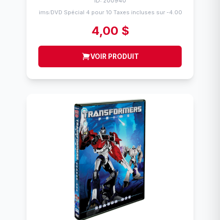
ID: 200940
Flims
DVD Spécial 4 pour 10 Taxes incluses sur -4.00$
/
4,00 $
VOIR PRODUIT