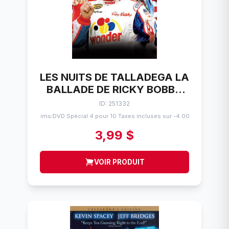
LES NUITS DE TALLADEGA LA
BALLADE DE RICKY BOBBY
DVD FILM
ID: 251332
Flims
DVD Spécial 4 pour 10 Taxes incluses sur -4.00$
/
3,99 $
VOIR PRODUIT