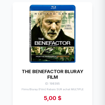
THE BENEFACTOR BLURAY
FILM
ID: 198395
Flims
Bluray (Film) Rabais SUR achat MULTIPLE
/
5,00 $