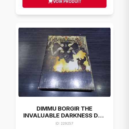
VOIR PRODUIT
DIMMU BORGIR THE
INVALUABLE DARKNESS DVD
MUSIQUE SHOW
ID: 229257