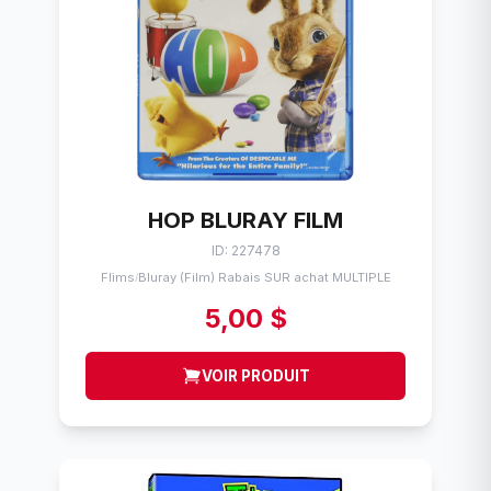
HOP BLURAY FILM
ID: 227478
Flims
Bluray (Film) Rabais SUR achat MULTIPLE
/
5,00 $
VOIR PRODUIT