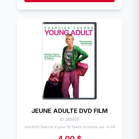
JEUNE ADULTE DVD FILM
ID: 265505
Flims
DVD Spécial 4 pour 10 Taxes incluses sur -4.00$
/
4,00 $