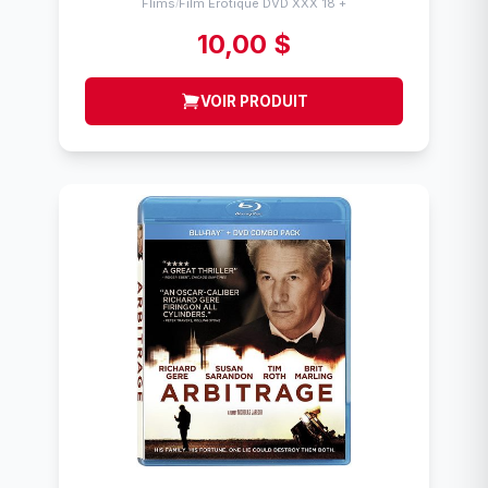
Flims
Film Érotique DVD XXX 18 +
/
10,00 $
VOIR PRODUIT