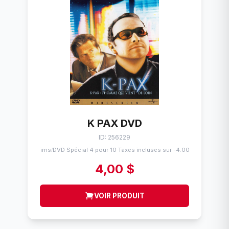
K PAX DVD
ID: 256229
Flims
DVD Spécial 4 pour 10 Taxes incluses sur -4.00$
/
4,00 $
VOIR PRODUIT