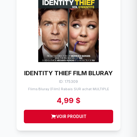
IDENTITY THIEF FILM BLURAY
ID: 175309
Flims
Bluray (Film) Rabais SUR achat MULTIPLE
/
4,99 $
VOIR PRODUIT