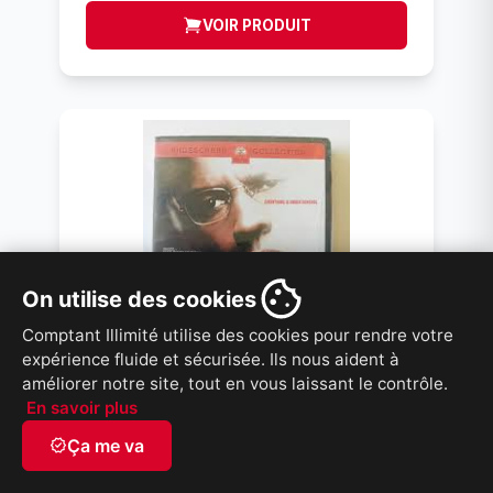
VOIR PRODUIT
On utilise des cookies
Comptant Illimité utilise des cookies pour rendre votre
expérience fluide et sécurisée. Ils nous aident à
améliorer notre site, tout en vous laissant le contrôle.
En savoir plus
CANDIDAT MANDCHOU DVD
verified
Ça me va
ID: 264303
Flims
DVD Spécial 4 pour 10 Taxes incluses sur -4.00$
/