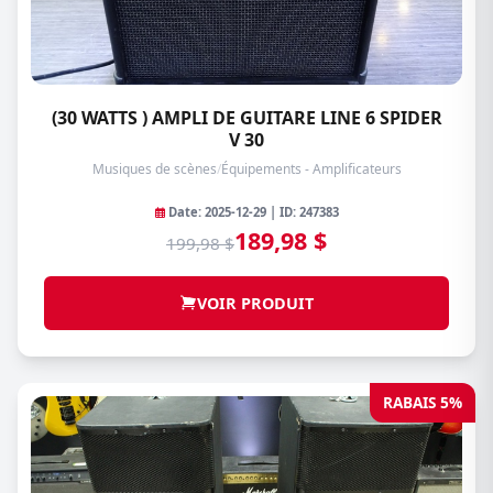
(30 WATTS ) AMPLI DE GUITARE LINE 6 SPIDER
V 30
Musiques de scènes
/
Équipements - Amplificateurs
Date: 2025-12-29 | ID: 247383
189,98 $
199,98 $
VOIR PRODUIT
RABAIS 5%