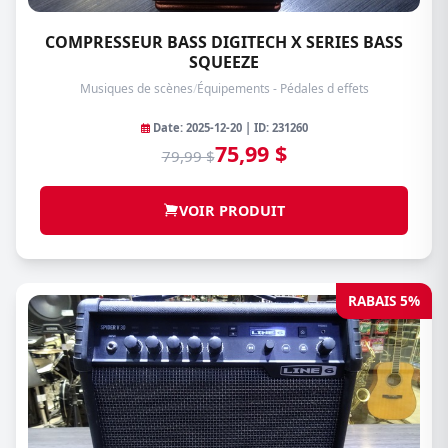
COMPRESSEUR BASS DIGITECH X SERIES BASS
SQUEEZE
Musiques de scènes
/
Équipements - Pédales d effets
Date: 2025-12-20 | ID: 231260
75,99 $
79,99 $
VOIR PRODUIT
RABAIS 5%