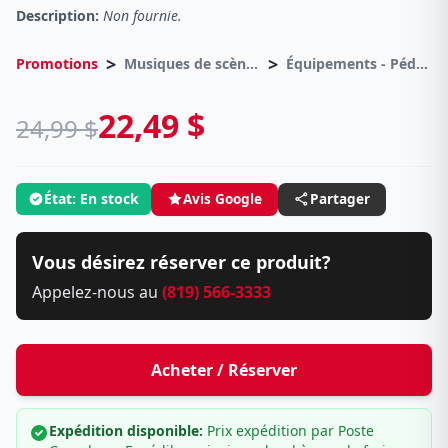
Description:
Non fournie.
>
>
Promotions
Musiques de scènes
Équipements - Pédales d effets
22,49 $
24,99 $
État: En stock
Avis Google
Partager
Vous désirez réserver ce produit?
Appelez-nous au
(819) 566-3333
Acheter / Réserver
Expédition disponible:
Prix expédition par Poste