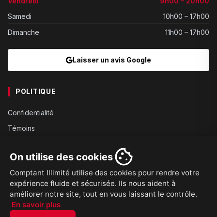
Vendredi
9h00 – 20h00
Samedi
10h00 – 17h00
Dimanche
11h00 – 17h00
Laisser un avis Google
POLITIQUE
Confidentialité
Témoins
Gouvernance
On utilise des cookies
Conditions
Comptant Illimité utilise des cookies pour rendre votre
Expédition
expérience fluide et sécurisée. Ils nous aident à
Retours
améliorer notre site, tout en vous laissant le contrôle.
En savoir plus