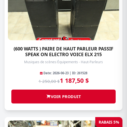
(600 WATTS ) PAIRE DE HAUT PARLEUR PASSIF
SPEAK ON ELECTRO VOICE ELX 215
Musiques de scènes
/
Équipements - Haut-Parleurs
Date: 2026-06-23 | ID: 261528
1 187,50 $
1 250,00 $
VOIR PRODUIT
RABAIS 5%