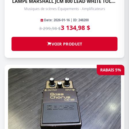
LAMPE MARSHALL JCM 800 LEAD WHITE TOLEX
SERIES-2203
Musiques de scènes
/
Équipements - Amplificateurs
Date: 2026-01-16 | ID: 248200
3 134,98 $
3 299,98 $
VOIR PRODUIT
RABAIS 5%