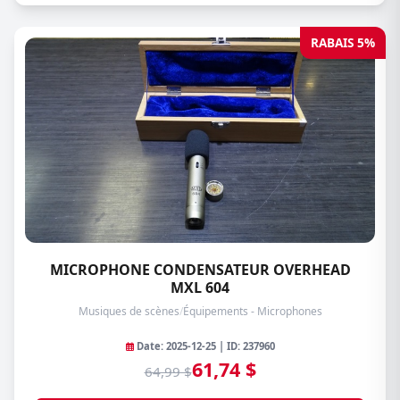
RABAIS 5%
MICROPHONE CONDENSATEUR OVERHEAD
MXL 604
Musiques de scènes
/
Équipements - Microphones
Date: 2025-12-25 | ID: 237960
61,74 $
64,99 $