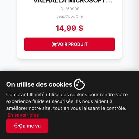
VALHALLA MICROSOFT
XBOX ONE
ID: 258988
Jeux
Xbox One
/
14,99 $
VOIR PRODUIT
On utilise des cookies
Comptant Illimité utilise des cookies pour rendre votre
expérience fluide et sécurisée. Ils nous aident à
améliorer notre site, tout en vous laissant le contrôle.
En savoir plus
verified
Ça me va