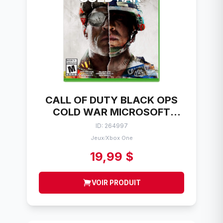
CALL OF DUTY BLACK OPS
COLD WAR MICROSOFT
XBOX ONE
ID: 264997
Jeux
Xbox One
/
19,99 $
VOIR PRODUIT