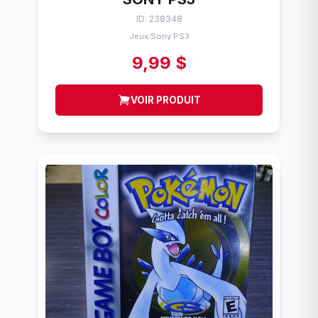
ID: 238348
Jeux
Sony PS3
/
9,99 $
VOIR PRODUIT