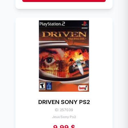
DRIVEN SONY PS2
ID: 257039
Jeux
Sony Ps2
/
9,99 $