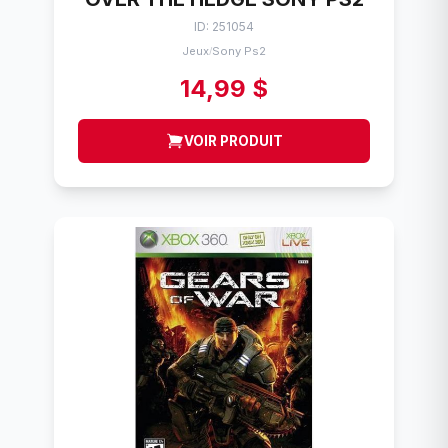
ID: 251054
Jeux
Sony Ps2
/
14,99 $
VOIR PRODUIT