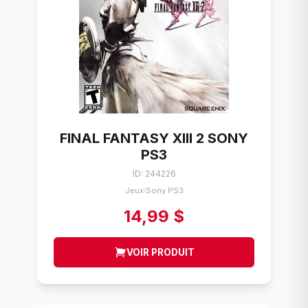
FINAL FANTASY XIII 2 SONY
PS3
ID: 244226
Jeux
Sony PS3
/
14,99 $
VOIR PRODUIT