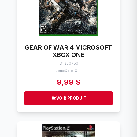
GEAR OF WAR 4 MICROSOFT
XBOX ONE
ID: 230750
Jeux
Xbox One
/
9,99 $
VOIR PRODUIT