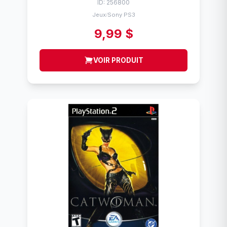
ID: 256800
Jeux
Sony PS3
/
9,99 $
VOIR PRODUIT