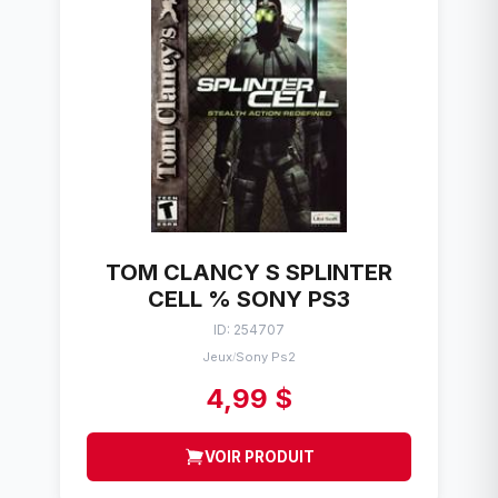
TOM CLANCY S SPLINTER
CELL % SONY PS3
ID: 254707
Jeux
Sony Ps2
/
4,99 $
VOIR PRODUIT