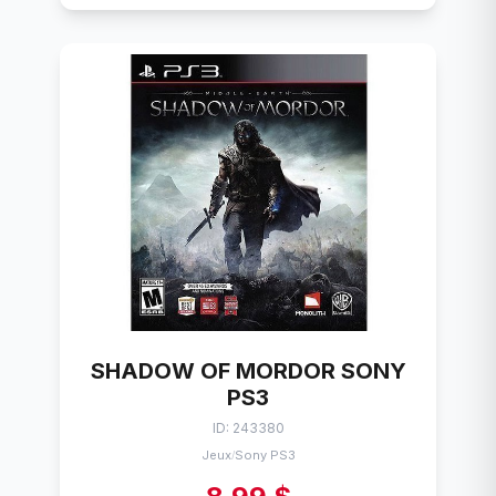
SHADOW OF MORDOR SONY
PS3
ID: 243380
Jeux
Sony PS3
/