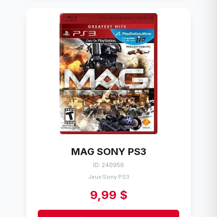
MAG SONY PS3
ID: 240956
Jeux
Sony PS3
/
9,99 $