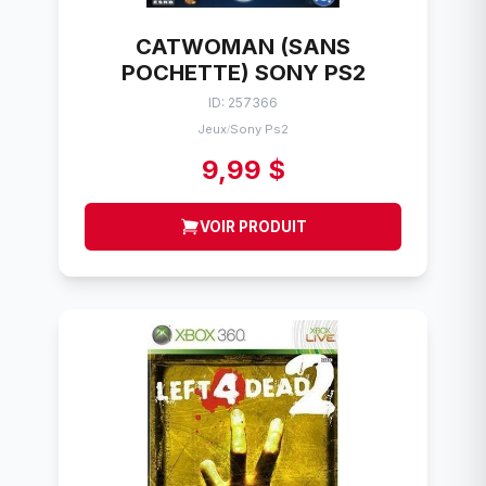
CATWOMAN (SANS
POCHETTE) SONY PS2
ID: 257366
Jeux
Sony Ps2
/
9,99 $
VOIR PRODUIT