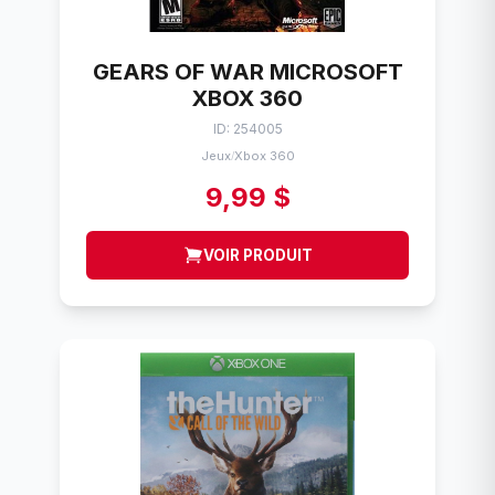
GEARS OF WAR MICROSOFT
XBOX 360
ID: 254005
Jeux
Xbox 360
/
9,99 $
VOIR PRODUIT