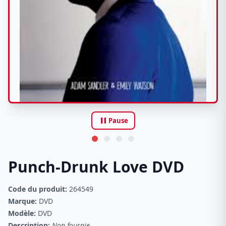
pause
Pause
Punch-Drunk Love DVD
Code du produit:
264549
Marque:
DVD
Modèle:
DVD
Description:
Non fournie.